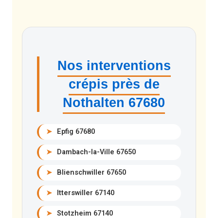
Nos interventions
crépis près de
Nothalten 67680
➤
Epfig 67680
➤
Dambach-la-Ville 67650
➤
Blienschwiller 67650
➤
Itterswiller 67140
➤
Stotzheim 67140