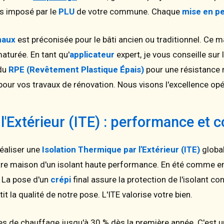
s imposé par le
PLU
de votre commune. Chaque
mise en pe
haux
est préconisée pour le bâti ancien ou traditionnel. Ce ma
aturée. En tant qu'
applicateur
expert, je vous conseille sur 
 du
RPE (Revêtement Plastique Épais)
pour une résistance 
our vos travaux de rénovation. Nous visons l'excellence opé
l'Extérieur (ITE) : performance et c
réaliser une
Isolation Thermique par l'Extérieur (ITE)
global
re maison d'un isolant haute performance. En été comme en
. La pose d'un
crépi
final assure la protection de l'isolant 
tit la qualité de notre pose. L'ITE valorise votre bien.
es de chauffage jusqu'à 30 % dès la première année. C'est un