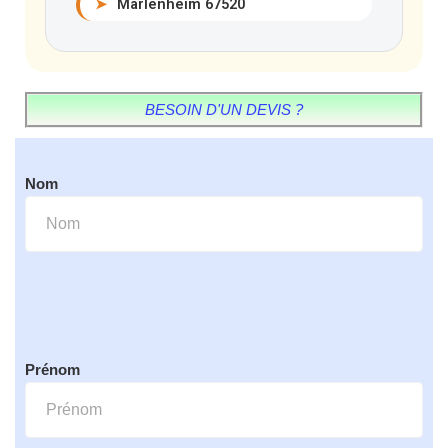
➤
Marlenheim 67520
BESOIN D'UN DEVIS ?
Nom
Prénom