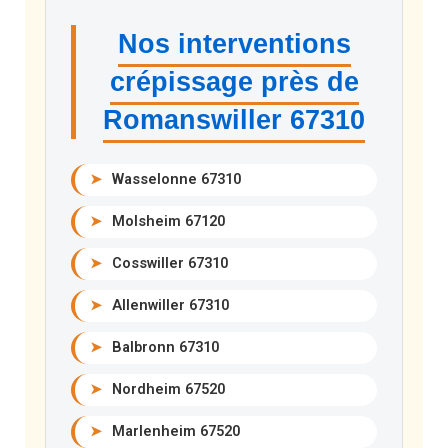
Nos interventions
crépissage près de
Romanswiller 67310
➤
Wasselonne 67310
➤
Molsheim 67120
➤
Cosswiller 67310
➤
Allenwiller 67310
➤
Balbronn 67310
➤
Nordheim 67520
➤
Marlenheim 67520