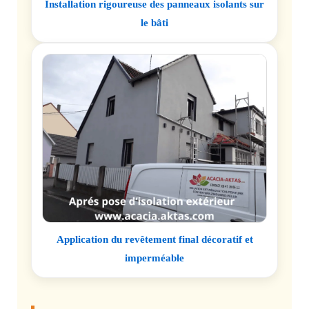
Installation rigoureuse des panneaux isolants sur
le bâti
Application du revêtement final décoratif et
imperméable