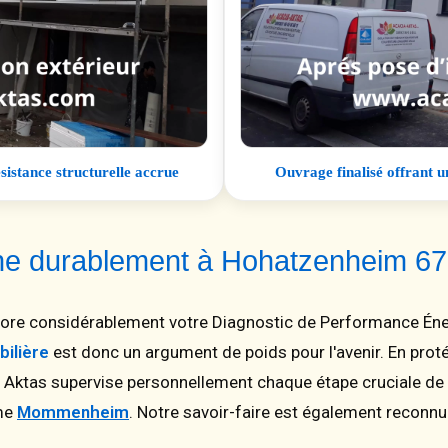
istance structurelle accrue
Ouvrage finalisé offrant 
oine durablement à Hohatzenheim 6
iore considérablement votre Diagnostic de Performance Éne
bilière
est donc un argument de poids pour l'avenir. En pro
. Aktas supervise personnellement chaque étape cruciale de 
me
Mommenheim
. Notre savoir-faire est également reconn