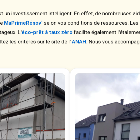
st un investissement intelligent. En effet, de nombreuses ai
de
MaPrimeRénov'
selon vos conditions de ressources. Les c
ageux. L'
éco-prêt à taux zéro
facilite également l'étaleme
ez les critères sur le site de l'
ANAH
. Nous vous accompag