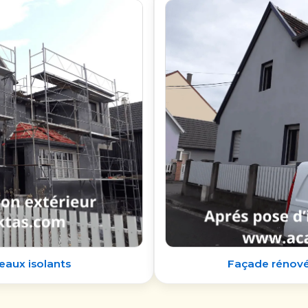
eaux isolants
Façade rénovée