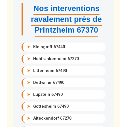
Nos interventions
ravalement près de
Printzheim 67370
➤
Kleingœft 67440
➤
Hohfrankenheim 67270
➤
Littenheim 67490
➤
Dettwiller 67490
➤
Lupstein 67490
➤
Gottesheim 67490
➤
Alteckendorf 67270