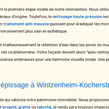
t la première étape visible de notre intervention. Nous ut
iaux d'origine. Toutefois, le
nettoyage haute pression
rest
un
traitement anti-mousse
puissant pour éradiquer les mi
nvironnement plus sain et esthétique.
malheureusement la rétention d'eau dans les pores du mur. 
net ce phénomène. Votre façade devient alors "auto-nettoya
oiseries extérieures pour une harmonie visuelle totale. Une p
 crépissage à Wintzenheim-Kochers
inale qui valorise votre patrimoine immobilier. Nous propos
it
projeté
,
gratté
ou
taloché
, le rendu sera toujours impecc