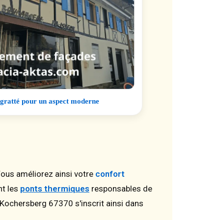
 gratté pour un aspect moderne
Vous améliorez ainsi votre
confort
nt les
ponts thermiques
responsables de
m-Kochersberg 67370 s'inscrit ainsi dans