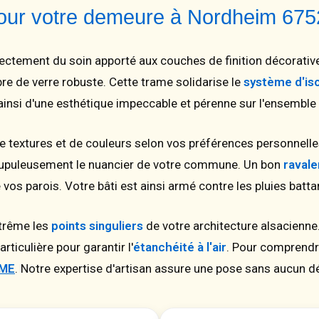
 pour votre demeure à Nordheim 67
rectement du soin apporté aux couches de finition décorati
bre de verre robuste. Cette trame solidarise le
système d'iso
ainsi d'une esthétique impeccable et pérenne sur l'ensemble
de textures et de couleurs selon vos préférences personnelle
rupuleusement le nuancier de votre commune. Un bon
raval
 vos parois. Votre bâti est ainsi armé contre les pluies battan
xtrême les
points singuliers
de votre architecture alsacienne.
ticulière pour garantir l'
étanchéité à l'air
. Pour comprendre
ME
. Notre expertise d'artisan assure une pose sans aucun dé