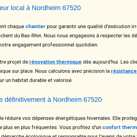
aleur local à Nordheim 67520
ent chaque
chantier
pour garantir une qualité d'exécution ir
 client du Bas-Rhin. Nous nous engageons à respecter les d
e notre engagement professionnel quotidien.
tre projet de
rénovation thermique
dès aujourd'hui. Les cl
ique sur place. Nous calculons avec précision la
résistanc
ur un habitat durable et valorisé.
ue définitivement à Nordheim 67520
e réduire vos dépenses énergétiques hivernales. Elle protège
e plus en plus fréquentes. Vous profitez d'un
confort therm
e démarche écologique et responsable pour l'avenir de votre 