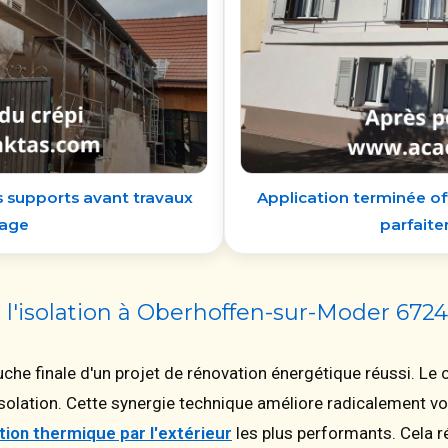
es supports avant travaux
Application terminée o
sage
parfait
 l'isolation à Oberhoffen-sur-Moder 672
che finale d'un projet de rénovation énergétique réussi. Le c
isolation. Cette synergie technique améliore radicalement vot
ation thermique par l'extérieur
les plus performants. Cela 