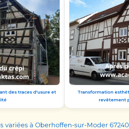
tant des traces d'usure et
Transformation esthét
ité
revêtement p
es variées à Oberhoffen-sur-Moder 67240