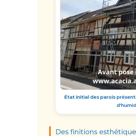
État initial des parois présen
d'humid
Des finitions esthétiqu