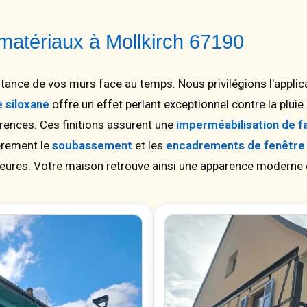
t matériaux à Mollkirch 67190
tance de vos murs face au temps. Nous privilégions l'applic
e siloxane
offre un effet perlant exceptionnel contre la plui
érences. Ces finitions assurent une
imperméabilisation de 
ièrement le
soubassement
et les
encadrements de fenêtre
rieures. Votre maison retrouve ainsi une apparence moderne 