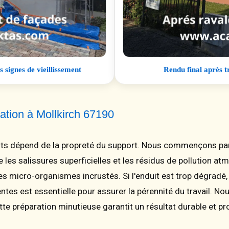
s signes de vieillissement
Rendu final après t
ation à Mollkirch 67190
ts dépend de la propreté du support. Nous commençons pa
e les salissures superficielles et les résidus de pollution 
es micro-organismes incrustés. Si l'enduit est trop dégradé
ntes est essentielle pour assurer la pérennité du travail. No
te préparation minutieuse garantit un résultat durable et pro